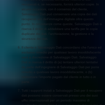
recuperati e, se necessario, fornirà ulteriori copie. In
alcune occasioni, con il consenso del cliente,
Salvataggio Dati può conservare una copia dei dati
recuperati e/o dell'immagine digitale oltre questo
punto. In circostanze come queste, Salvataggio Dati si
riserva il diritto di addebitare una tariffa per le copie
duplicate dei dati, l'archiviazione, la gestione e la
sicurezza dei dati.
Il cliente e Salvataggio Dati concordano che l'unico ed
esclusivo rimedio per qualsiasi lavoro insoddisfacente
sarà a discrezione di Salvataggio Dati. Salvataggio
Dati si riserva il diritto di (a) tentare ulteriori tentativi
da parte dell'ingegnere di Salvataggio Dati per porre
rimedio a qualsiasi lavoro insoddisfacente, o (b)
rimborsare l'importo pagato dal cliente in tutto o in
parte.
Tutti i supporti inviati a Salvataggio Dati per il recupero
dati possono essere conservati presso uno dei suoi
uffici internazionali per un periodo massimo di