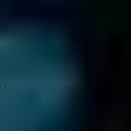
Visualizza il profilo Trustpilot
Calcola il Prezzo
Dacci ulteriori informazioni sul tuo drive e ti mostreremo quanto
costano tre recuperi simili.
Inizia Adesso
Il nostro video mostra tutto quello devi sapere sul recupero dati in
meno di due minuti.
Contattaci ora al Numero Verde
800 593 844
3 passaggi per recuperare i dati della tua