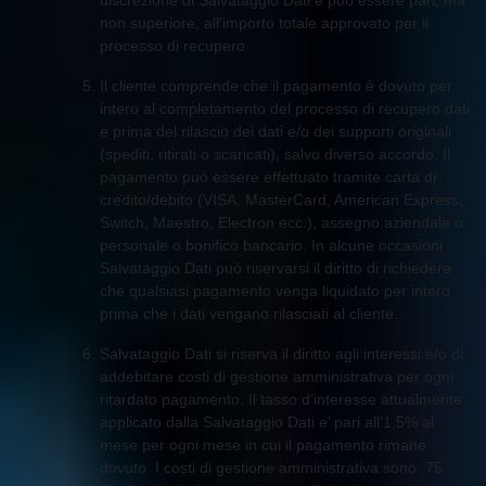
discrezione di Salvataggio Dati e può essere pari, ma
non superiore, all'importo totale approvato per il
processo di recupero
Il cliente comprende che il pagamento è dovuto per
intero al completamento del processo di recupero dati
e prima del rilascio dei dati e/o dei supporti originali
(spediti, ritirati o scaricati), salvo diverso accordo. Il
pagamento può essere effettuato tramite carta di
credito/debito (VISA, MasterCard, American Express,
Switch, Maestro, Electron ecc.), assegno aziendale o
personale o bonifico bancario. In alcune occasioni
Salvataggio Dati può riservarsi il diritto di richiedere
che qualsiasi pagamento venga liquidato per intero
prima che i dati vengano rilasciati al cliente.
Salvataggio Dati si riserva il diritto agli interessi e/o di
addebitare costi di gestione amministrativa per ogni
ritardato pagamento. Il tasso d’interesse attualmente
applicato dalla Salvataggio Dati e’ pari all’1,5% al
mese per ogni mese in cui il pagamento rimane
dovuto. I costi di gestione amministrativa sono: 75