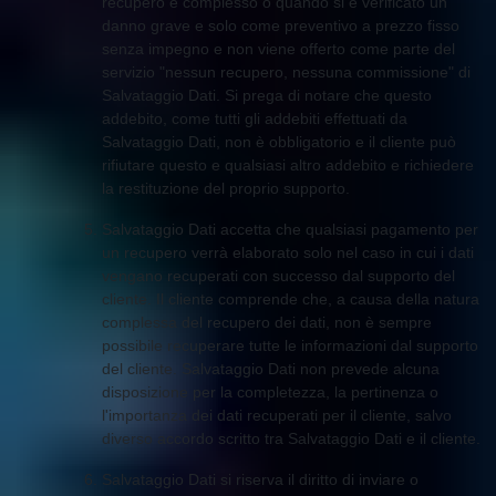
recupero è complesso o quando si è verificato un
danno grave e solo come preventivo a prezzo fisso
senza impegno e non viene offerto come parte del
servizio "nessun recupero, nessuna commissione" di
Salvataggio Dati. Si prega di notare che questo
addebito, come tutti gli addebiti effettuati da
Salvataggio Dati, non è obbligatorio e il cliente può
rifiutare questo e qualsiasi altro addebito e richiedere
la restituzione del proprio supporto.
Salvataggio Dati accetta che qualsiasi pagamento per
un recupero verrà elaborato solo nel caso in cui i dati
vengano recuperati con successo dal supporto del
cliente. Il cliente comprende che, a causa della natura
complessa del recupero dei dati, non è sempre
possibile recuperare tutte le informazioni dal supporto
del cliente. Salvataggio Dati non prevede alcuna
disposizione per la completezza, la pertinenza o
l'importanza dei dati recuperati per il cliente, salvo
diverso accordo scritto tra Salvataggio Dati e il cliente.
Salvataggio Dati si riserva il diritto di inviare o