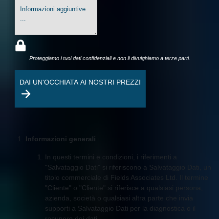
Proteggiamo i tuoi dati confidenziali e non li divulghiamo a terze parti.
DAI UN'OCCHIATA AI NOSTRI PREZZI
Informazioni generali
In questi termini e condizioni, i riferimenti a
"Salvataggio Dati" si riferiscono a Salvataggio Dati, un
titolo commerciale di Fields Associates Ltd. Il termine
"Cliente" o "Cliente" si riferisce a qualsiasi persona,
azienda, società o qualsiasi altra parte che invia
supporti a Salvataggio Dati per la diagnostica o il
recupero dei dati.