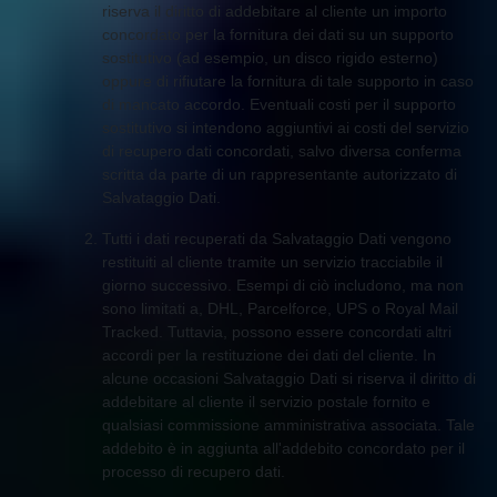
riserva il diritto di addebitare al cliente un importo
concordato per la fornitura dei dati su un supporto
sostitutivo (ad esempio, un disco rigido esterno)
oppure di rifiutare la fornitura di tale supporto in caso
di mancato accordo. Eventuali costi per il supporto
sostitutivo si intendono aggiuntivi ai costi del servizio
di recupero dati concordati, salvo diversa conferma
scritta da parte di un rappresentante autorizzato di
Salvataggio Dati.
Tutti i dati recuperati da Salvataggio Dati vengono
restituiti al cliente tramite un servizio tracciabile il
giorno successivo. Esempi di ciò includono, ma non
sono limitati a, DHL, Parcelforce, UPS o Royal Mail
Tracked. Tuttavia, possono essere concordati altri
accordi per la restituzione dei dati del cliente. In
alcune occasioni Salvataggio Dati si riserva il diritto di
addebitare al cliente il servizio postale fornito e
qualsiasi commissione amministrativa associata. Tale
addebito è in aggiunta all'addebito concordato per il
processo di recupero dati.