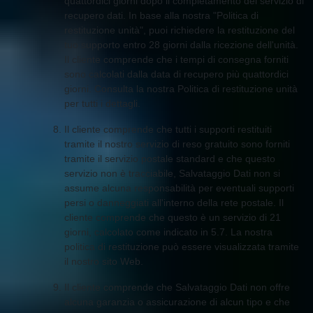
quattordici giorni dopo il completamento del servizio di
recupero dati. In base alla nostra "Politica di
restituzione unità", puoi richiedere la restituzione del
tuo supporto entro 28 giorni dalla ricezione dell'unità.
Il cliente comprende che i tempi di consegna forniti
sono calcolati dalla data di recupero più quattordici
giorni. Consulta la nostra Politica di restituzione unità
per tutti i dettagli.
Il cliente comprende che tutti i supporti restituiti
tramite il nostro servizio di reso gratuito sono forniti
tramite il servizio postale standard e che questo
servizio non è tracciabile, Salvataggio Dati non si
assume alcuna responsabilità per eventuali supporti
persi o danneggiati all'interno della rete postale. Il
cliente comprende che questo è un servizio di 21
giorni, calcolato come indicato in 5.7. La nostra
politica di restituzione può essere visualizzata tramite
il nostro sito Web.
Il cliente comprende che Salvataggio Dati non offre
alcuna garanzia o assicurazione di alcun tipo e che