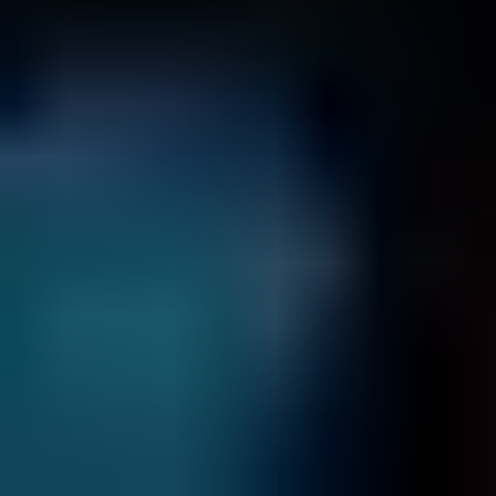
Centro Raccolta
Recupero Dati
Relazioni con i Clienti
TORINO
Salvataggio Dati, Via Nizza, 262, 10126 Torino TO, Italy
Centro Raccolta
Relazioni con i Clienti