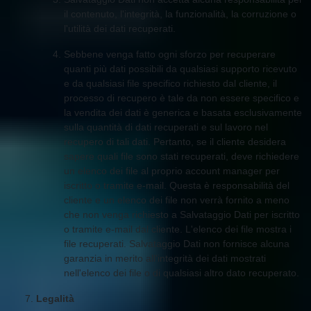
il contenuto, l'integrità, la funzionalità, la corruzione o
l'utilità dei dati recuperati.
Sebbene venga fatto ogni sforzo per recuperare
quanti più dati possibili da qualsiasi supporto ricevuto
e da qualsiasi file specifico richiesto dal cliente, il
processo di recupero è tale da non essere specifico e
la vendita dei dati è generica e basata esclusivamente
sulla quantità di dati recuperati e sul lavoro nel
recupero di tali dati. Pertanto, se il cliente desidera
sapere quali file sono stati recuperati, deve richiedere
un elenco dei file al proprio account manager per
iscritto o tramite e-mail. Questa è responsabilità del
cliente e un elenco dei file non verrà fornito a meno
che non venga richiesto a Salvataggio Dati per iscritto
o tramite e-mail dal cliente. L'elenco dei file mostra i
file recuperati. Salvataggio Dati non fornisce alcuna
garanzia in merito all'integrità dei dati mostrati
nell'elenco dei file o di qualsiasi altro dato recuperato.
Legalità