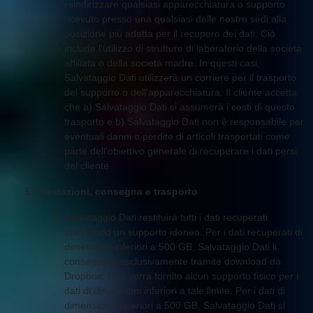
reindirizzare qualsiasi apparecchiatura o supporto
ricevuto presso una qualsiasi delle nostre sedi alla
posizione più adatta per il recupero dei dati. Ciò
include l'utilizzo di strutture di laboratorio della società
affiliata o della società madre. In questi casi,
Salvataggio Dati utilizzerà un corriere per il trasporto
del supporto o dell'apparecchiatura. Il cliente accetta
che a) Salvataggio Dati si assumerà i costi di questo
trasporto e b) Salvataggio Dati non è responsabile per
eventuali danni o perdite di articoli trasportati come
parte dell'obiettivo generale di recuperare i dati persi
del cliente.
Prestazioni, consegna e trasporto
Salvataggio Dati restituirà tutti i dati recuperati
utilizzando un supporto idoneo. Per i dati recuperati di
dimensioni inferiori a 500 GB, Salvataggio Dati li
consegnerà esclusivamente tramite download da
Dropbox. Non verrà fornito alcun supporto fisico per i
dati di dimensioni inferiori a tale limite. Per i dati di
dimensioni superiori a 500 GB, Salvataggio Dati si