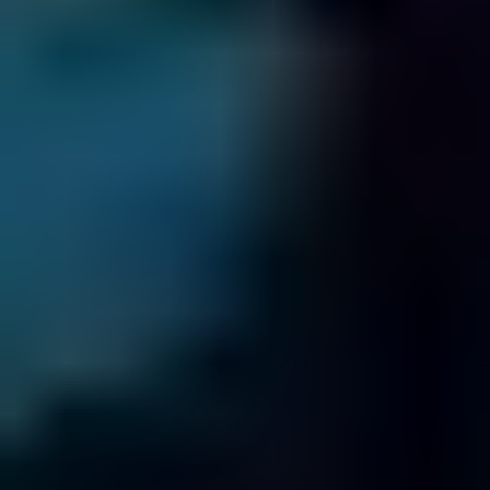
Ognuno dei nostri tecnici ha operato su più di 1.000 hard drives
Incontra il Nostro Team
210.147
DIAGNOSTICHE
completate dal 2001
92,5
%
DI SUCCESSO NEL RECUPERO DATI
da drives di tutti i tipi
4 / 5
TrustScore
on
TrustPilot
16.965
PEZZI DI RICAMBIO
nel nostro archivio - per farti risparmiare
tempo e denaro