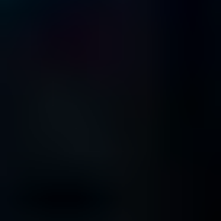
PROFESSIONISTI CERTIFICATI VANTIAMO
DELLA FIDUCIA DELLE IMPRESE
OPERANTI IN TUTTO IL MONDO!
Per vedere le nostre recensioni su Trustpilot, abilita i cookie analitici.
Visualizza il profilo Trustpilot
I NOSTRI UFFICI
MILANO
Salvataggio Dati, Largo Francesco Richini, 6, 20122 Milano MI,
Italy