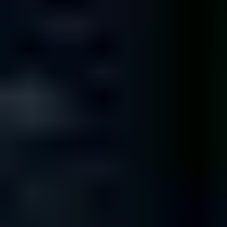
alla lista dei dati ...
Una volta ricevuto il tuo supporto, ti invieremo un Numero
di Riferimento via email e procederemo subito con
l'identificazione del problema.
Individuato la problematica, ti invieremo una lista dei dati
recuperabili e un preventivo.
Nel caso non fossimo in grado di recuperare i tuoi dati,
rispediremo il tuo dispositivo tramite posta gratuitamente.
Spedizione dei tuoi dati
Noi recuperiamo I dati della tua organizzazzione ...
Trasferiremo tutti i tuoi dati recuperati in un nuovo drive o
chiavetta USB
Ricevuto il compenso economico per il lavoro effettuato, ti
spediamo i dati via corriere con arrivo il giorno successivo
alla spedizione.
Archivieremo una copia dei tuoi dati per sette giorni nel
caso tu abbia bisogno di ulteriori verifiche. Trascorso tale
periodo i dati vengono cancellati in modo sicuro.