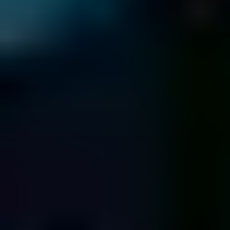
azienda
Contatto & Diagnostica
Inviaci il tuo drive, verrai contattato subito da uno dei nostri
specialist ...
Impacchetta il tuo drive con cura..
Scarica e compila il modulo di accompagnamento ed
allegalo al tuo supporto per la spedizione.
Inviaci il pacco contenente il tuo dispositivo mediante
spedizione assicurata o corriere
Modulo Spedizione
Controllo Lista dei Dati
Ti invieremo un preventivo a prezzo fisso e l'accesso online