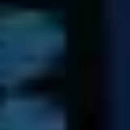
chiavetta USB
Ricevuto il compenso economico per il lavoro effettuato, ti
spediamo i dati via corriere con arrivo il giorno successivo
alla spedizione.
Archivieremo una copia dei tuoi dati per sette giorni nel
caso tu abbia bisogno di ulteriori verifiche. Trascorso tale
periodo i dati vengono cancellati in modo sicuro.
Diagnostica Gratuita