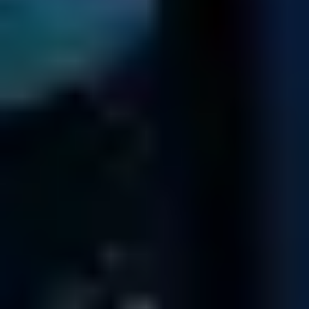
Ognuno dei nostri tecnici ha operato su più di 1.000 hard drives
Incontra il Nostro Team
210.147
DIAGNOSTICHE
completate dal 2001
92,5
%
DI SUCCESSO NEL RECUPERO DATI
da drives di tutti i tipi