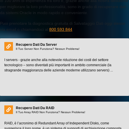
di 100 anni di esperienza fra loro e, grazie anche alla nostra dedizione
per migliorare la loro professionalità, sono in grado di recuperare dati
da sistemi Oracle in modo rapido e conveniente.
Puoi prenotare la diagnostica gratuita di Salvataggio Dati oggi stesso
via email o chiamandoci al
800 593 844
Recupero Dati Da Server
Il Tuo Server Non Funziona? Nessun Problema!
I servers - grazie anche alla notevole riduzione dei costi del settore
tecnologico – sono diventati più importanti in ambito commerciale (la
stragrande maggioranza delle aziende moderne utilizzano servers) ...
Recupero Dati Da RAID
Il Tuo Array RAID Non Funziona? Nessun Problema!
RAID, è l’acronimo di Redundant Array of Independent Disks, come
suggerisce il loro nome, è un sistema di supporti di archiviazione composta