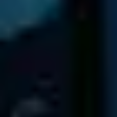
MILANO
Salvataggio Dati, Largo Francesco Richini, 6, 20122 Milano MI,
Italy
Centro Raccolta
Recupero Dati
Relazioni con i Clienti
TORINO
Salvataggio Dati, Via Nizza, 262, 10126 Torino TO, Italy
Centro Raccolta
Relazioni con i Clienti