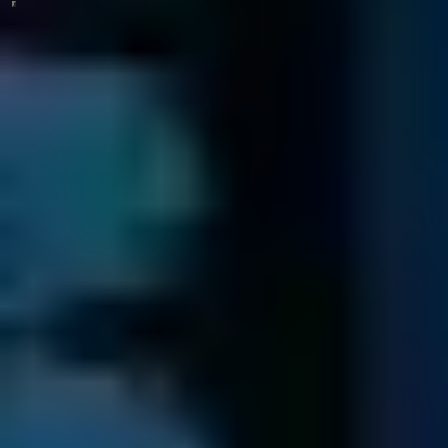
Il nostro video mostra tutto quello devi sapere sul recupero dati in
meno di due minuti.
Contattaci ora al Numero Verde
800 593 844
3 passaggi per recuperare i dati della tua
azienda
Contatto & Diagnostica
Inviaci il tuo drive, verrai contattato subito da uno dei nostri
specialist ...
Impacchetta il tuo drive con cura..
Scarica e compila il modulo di accompagnamento ed
allegalo al tuo supporto per la spedizione.
Inviaci il pacco contenente il tuo dispositivo mediante
spedizione assicurata o corriere