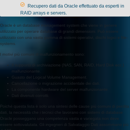
Recupero dati da Oracle effettuato da esperti in
RAID arrays e servers.
Oracle è un database management system che viene in genere
utilizzato per operare database di grandi dimensioni. Può essere
utilizzato con una vasta gamma di sistemi operativi, dischi logici e file-
systems.
I motivi più comuni di malfunzionamento sono:
Il supporto di archiviazione (NAS, SAN, RAID, Hard Disk ecc.)
malfunzionante.
Guasto del Logical Volume Management.
Cancellazione o migrazione accidentale dei dati.
La componente hardware del server malfunzionante.
Dati divenuti corrotti.
Poiché questa lista è solo una sintesi delle cause più comuni di perdita
dati, la necessità che i tecnici che lavorano con sistemi di database
Oracle posseggano una competenza vasta e variegata non deve
essere sottovalutata. Gli ingegneri di Salvataggio Dati assommano più