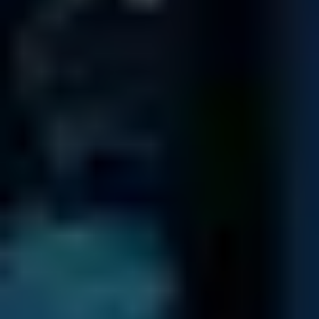
4 / 5
TrustScore
on
TrustPilot
16.965
PEZZI DI RICAMBIO
nel nostro archivio - per farti risparmiare
tempo e denaro
PROFESSIONISTI CERTIFICATI VANTIAMO
DELLA FIDUCIA DELLE IMPRESE
OPERANTI IN TUTTO IL MONDO!
Per vedere le nostre recensioni su Trustpilot, abilita i cookie analitici.
Visualizza il profilo Trustpilot
I NOSTRI UFFICI