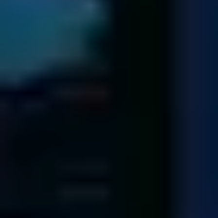
Modulo Spedizione
Controllo Lista dei Dati
Ti invieremo un preventivo a prezzo fisso e l'accesso online
alla lista dei dati ...
Una volta ricevuto il tuo supporto, ti invieremo un Numero
di Riferimento via email e procederemo subito con
l'identificazione del problema.
Individuato la problematica, ti invieremo una lista dei dati
recuperabili e un preventivo.
Nel caso non fossimo in grado di recuperare i tuoi dati,
rispediremo il tuo dispositivo tramite posta gratuitamente.
Spedizione dei tuoi dati
Noi recuperiamo I dati della tua organizzazzione ...
Trasferiremo tutti i tuoi dati recuperati in un nuovo drive o