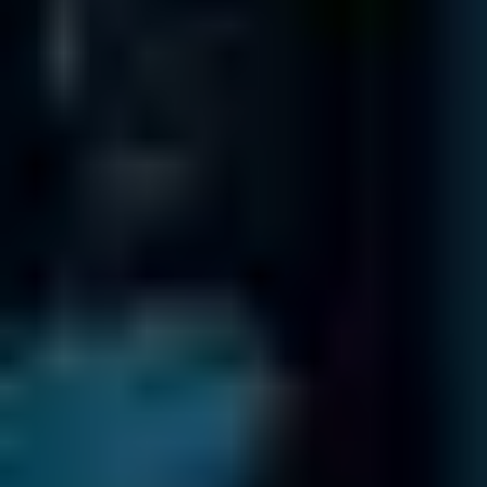
Uffici internazionali
Salvataggio Dati
fa parte di una rete internazionale di uffici.
VANTIAMO DELLA FIDUCIA DA AZIENDE
OPERANTI IN TUTTO IL MONDO