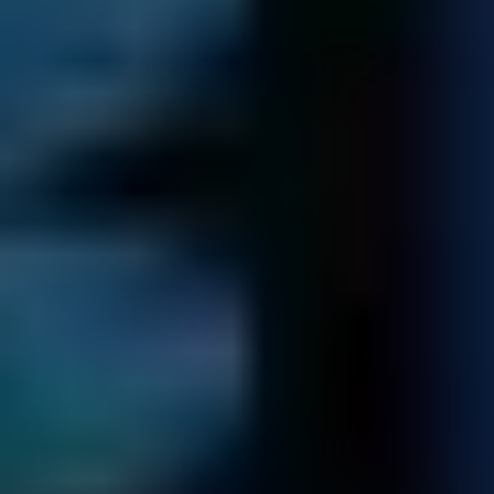
RAID
Il Tuo Array RAID Non Funziona?
Informazioni
SSD
Il Tuo SSD Drive Non Funziona?
Informazioni
SQL
Mancano i tuoi dati SQL?
Informazioni