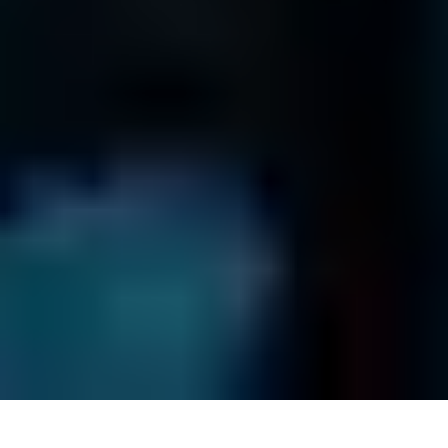
VANTIAMO DELLA FIDUCIA DELLE
IMPRESE OPERANTI IN TUTTO IL
MONDO!
Per vedere le nostre recensioni su Trustpilot, abilita i cookie
analitici.
Visualizza il profilo Trustpilot
800 593 844
Termini & Condizioni
Restituzione Drive
Tutela della Privacy
Mappa del Sito
© Salvataggio Dati
2026
. Tutti i diritti riservati.