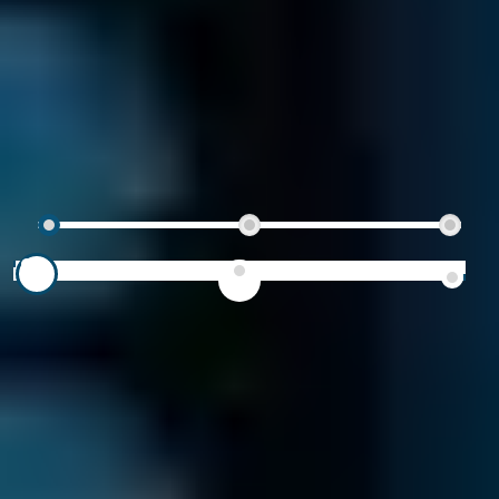
PREVENTIVO INDICATIVO
Compila questo modulo per vedere i tre
preventivi richiesti di recente
Inizia