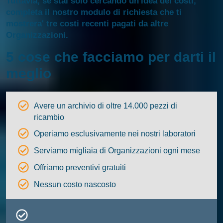
Tuttavia, se stai solo cercando un'idea dei costi,
completa il nostro modulo di richiesta che ti
mostrera' tre costi recenti pagati da altre
Organizzazioni.
5 cose che facciamo per darti il
meglio
Avere un archivio di oltre 14.000 pezzi di
ricambio
Operiamo esclusivamente nei nostri laboratori
Serviamo migliaia di Organizzazioni ogni mese
Offriamo preventivi gratuiti
Nessun costo nascosto