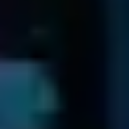
MILANO
Salvataggio Dati, Largo Francesco Richini, 6, 20122 Milano MI,
Italy
Centro Raccolta
Recupero Dati
Relazioni con i Clienti
TORINO
Salvataggio Dati, Via Nizza, 262, 10126 Torino TO, Italy
Centro Raccolta
Relazioni con i Clienti