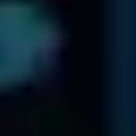
Spedizione dei tuoi dati
Noi recuperiamo I dati della tua organizzazzione ...
Trasferiremo tutti i tuoi dati recuperati in un nuovo drive o
chiavetta USB
Ricevuto il compenso economico per il lavoro effettuato, ti
spediamo i dati via corriere con arrivo il giorno successivo
alla spedizione.
Archivieremo una copia dei tuoi dati per sette giorni nel
caso tu abbia bisogno di ulteriori verifiche. Trascorso tale
periodo i dati vengono cancellati in modo sicuro.
Diagnostica Gratuita
I NOSTRI UFFICI