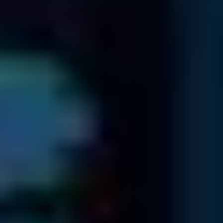
Scarica e compila il modulo di accompagnamento ed
allegalo al tuo supporto per la spedizione.
Inviaci il pacco contenente il tuo dispositivo mediante
spedizione assicurata o corriere
Modulo Spedizione
Controllo Lista dei Dati
Ti invieremo un preventivo a prezzo fisso e l'accesso online
alla lista dei dati ...
Una volta ricevuto il tuo supporto, ti invieremo un Numero
di Riferimento via email e procederemo subito con
l'identificazione del problema.
Individuato la problematica, ti invieremo una lista dei dati
recuperabili e un preventivo.
Nel caso non fossimo in grado di recuperare i tuoi dati,
rispediremo il tuo dispositivo tramite posta gratuitamente.