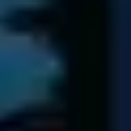
Uffici internazionali
Salvataggio Dati
fa parte di una rete internazionale di uffici.
Hard disk
Hard Disk Non Funziona?
Informazioni