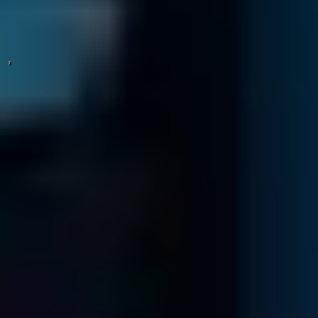
Protezione e non divulgazione dei tuoi dati confidenziali.
CONTINUA
Il nostro video mostra tutto quello devi sapere sul recupero dati in
meno di due minuti.
Contattaci ora al Numero Verde
800 593 844
3 passaggi per recuperare i dati della tua
azienda
Contatto & Diagnostica
Inviaci il tuo drive, verrai contattato subito da uno dei nostri
specialist ...
Impacchetta il tuo drive con cura..