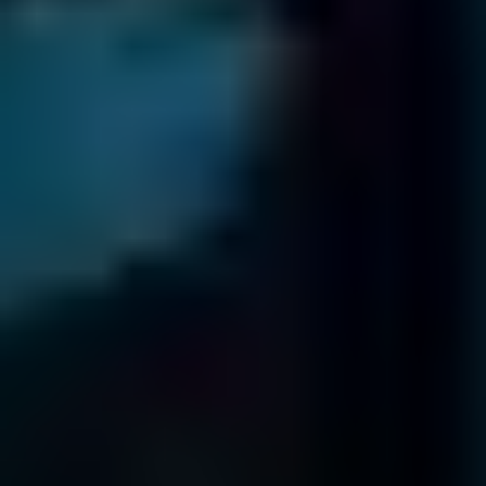
Ognuno dei nostri tecnici ha operato su più di 1.000 hard drives
Incontra il Nostro Team
210.147
DIAGNOSTICHE
completate dal 2001
92,5
%
DI SUCCESSO NEL RECUPERO DATI
da drives di tutti i tipi
4 / 5
TrustScore
on
TrustPilot
16.965
PEZZI DI RICAMBIO
nel nostro archivio - per farti risparmiare
tempo e denaro
PROFESSIONISTI CERTIFICATI