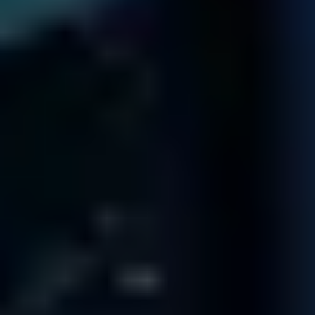
NAS
Il Tuo NAS Non Funziona?
Informazioni
SAN
Il Tuo SAN Non Funziona?
Informazioni
Per vedere le nostre recensioni su Trustpilot, abilita i cookie