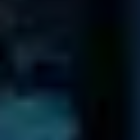
analitici.
Visualizza il profilo Trustpilot
Calcola il Prezzo
Dacci ulteriori informazioni sul tuo drive e ti mostreremo quanto
costano tre recuperi simili.
Inizia Adesso
VANTIAMO DELLA FIDUCIA DA AZIENDE
OPERANTI IN TUTTO IL MONDO